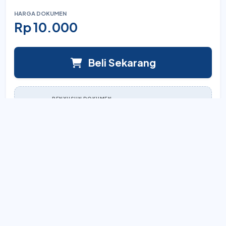
HARGA DOKUMEN
Rp 10.000
Beli Sekarang
PENYUSUN DOKUMEN
Official
Lihat semua karya
Akses Instan
Sistem unduh otomatis setelah pembayaran.
Full Editable
Dokumen Word yang bisa diedit total.
Aman & Terverifikasi