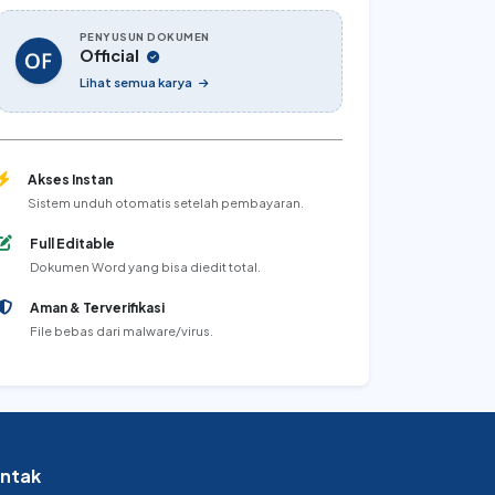
PENYUSUN DOKUMEN
Official
Lihat semua karya
Akses Instan
Sistem unduh otomatis setelah pembayaran.
Full Editable
Dokumen Word yang bisa diedit total.
Aman & Terverifikasi
File bebas dari malware/virus.
ntak