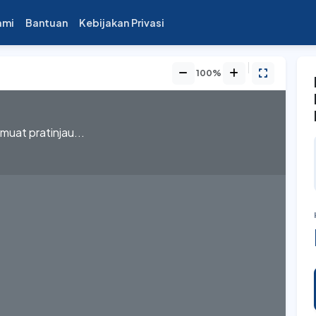
ami
Bantuan
Kebijakan Privasi
100%
uat pratinjau...