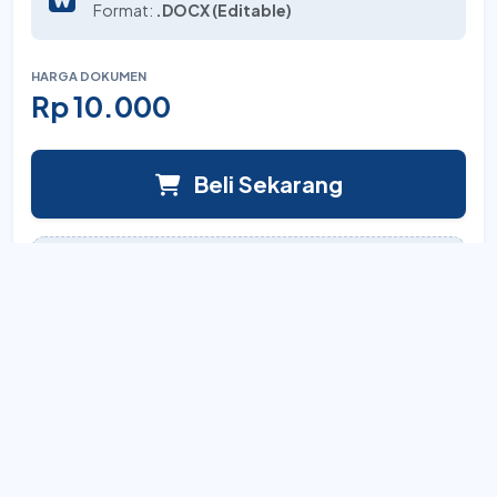
Format:
.DOCX (Editable)
HARGA DOKUMEN
Rp 10.000
Beli Sekarang
PENYUSUN DOKUMEN
Official
Lihat semua karya
Akses Instan
Sistem unduh otomatis setelah pembayaran.
Full Editable
Dokumen Word yang bisa diedit total.