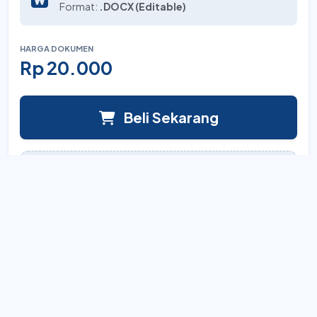
Format:
.DOCX (Editable)
HARGA DOKUMEN
Rp 20.000
Beli Sekarang
PENYUSUN DOKUMEN
Official
Lihat semua karya
Akses Instan
Sistem unduh otomatis setelah pembayaran.
Full Editable
Dokumen Word yang bisa diedit total.