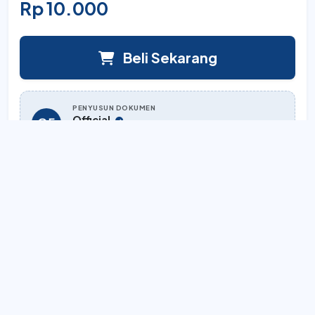
Rp 10.000
Beli Sekarang
PENYUSUN DOKUMEN
Official
Lihat semua karya
Akses Instan
Sistem unduh otomatis setelah pembayaran.
Full Editable
Dokumen Word yang bisa diedit total.
Aman & Terverifikasi
File bebas dari malware/virus.