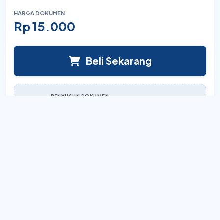
HARGA DOKUMEN
Rp 15.000
Beli Sekarang
PENYUSUN DOKUMEN
Official
Lihat semua karya
Akses Instan
Sistem unduh otomatis setelah pembayaran.
Full Editable
Dokumen Word yang bisa diedit total.
Aman & Terverifikasi