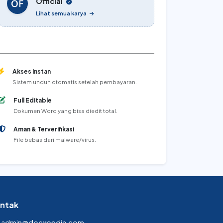
Official
Lihat semua karya
Akses Instan
Sistem unduh otomatis setelah pembayaran.
Full Editable
Dokumen Word yang bisa diedit total.
Aman & Terverifikasi
File bebas dari malware/virus.
ntak
admin@docxpedia.com