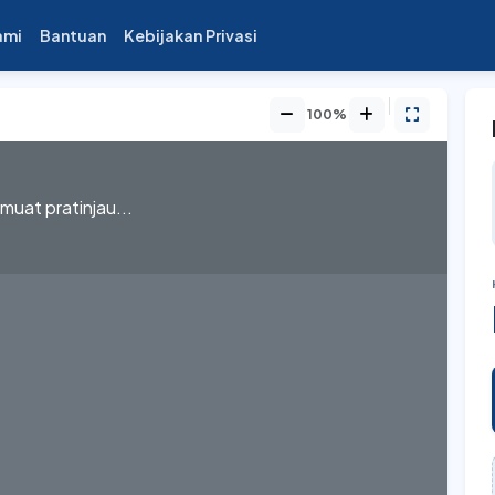
ami
Bantuan
Kebijakan Privasi
100%
uat pratinjau...